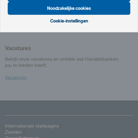
+ 31 20 412 77 92
Noodzakelijke cookies
Klantenservice
Cookie-instellingen
Service en ondersteuning
Vacatures
Bekijk onze vacatures en ontdek wat Handelsbanken
jou te bieden heeft.
Vacatures
Öppnas i nytt fönster
Internationale startpagina
Öppnas i nytt fönster
Zweden
Öppnas i nytt fönster