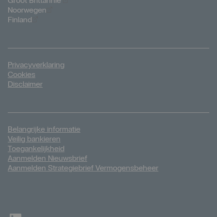
Groot Brittannië
Öppnas i nytt fönster
Noorwegen
Öppnas i nytt fönster
Finland
Privacyverklaring
Cookies
Disclaimer
Belangrijke informatie
Veilig bankieren
Toegankelijkheid
Aanmelden Nieuwsbrief
Aanmelden Strategiebrief Vermogensbeheer