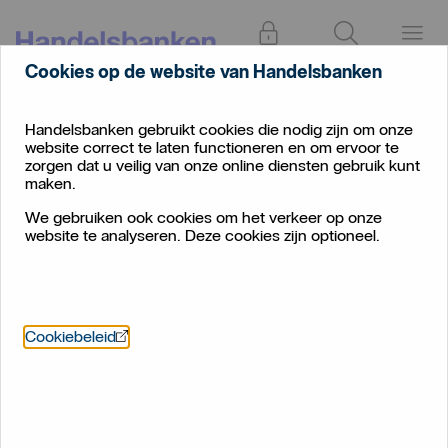
Inloggen
Zoeken
Menu
Cookies op de website van Handelsbanken
Let op:
Handelsbanken gebruikt cookies die nodig zijn om onze
frauduleuze
website correct te laten functioneren en om ervoor te
telefoontjes
zorgen dat u veilig van onze online diensten gebruik kunt
en sms-
maken.
berichten
We gebruiken ook cookies om het verkeer op onze
website te analyseren. Deze cookies zijn optioneel.
Öppnas i nytt fönster
Cookiebeleid