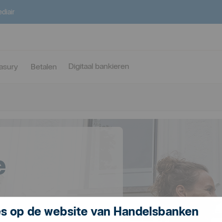
diair
Digitaal bankieren
asury
Betalen
e
s op de website van Handelsbanken