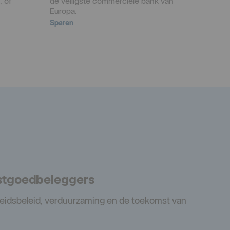
 of 
de veiligste commerciële bank van 
Europa.
Sparen
astgoedbeleggers
eidsbeleid, verduurzaming en de toekomst van