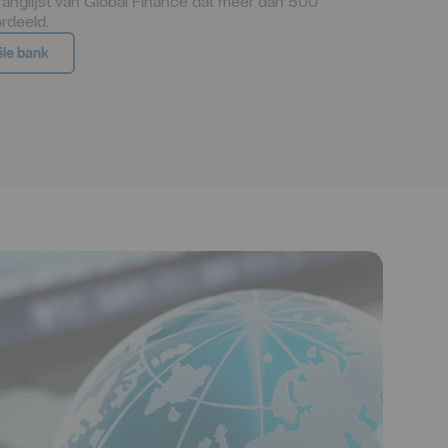
anglijst van Global Finance dat meer dan 500 
rdeeld.
ële bank