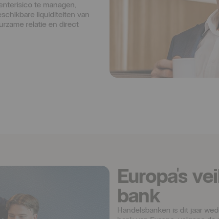
nterisico te managen, 
chikbare liquiditeiten van 
zame relatie en direct 
Europa's ve
bank
Handelsbanken is dit jaar wed