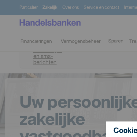
Particulier
Zakelijk
Over ons
Service en contact
Interme
Let op:
Sparen
Financieringen
Vermogensbeheer
Tre
frauduleuze
telefoontjes
en sms-
berichten
Uw persoonlijk
zakelijke
vastgoedbank
Cookie