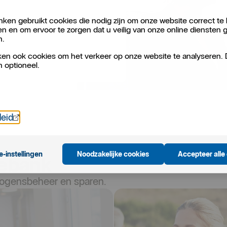
ken gebruikt cookies die nodig zijn om onze website correct te 
antoor.
en en om ervoor te zorgen dat u veilig van onze online diensten 
n.
en ook cookies om het verkeer op onze website te analyseren.
n optioneel.
Öppnas i nytt fönster
leid
e-instellingen
Noodzakelijke cookies
Accepteer alle
iebank
mogensbeheer en sparen.