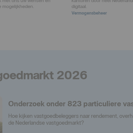
k met ons uw wensen en 
kantoren door heel Nederland,
le mogelijkheden.
digitaal. 
Vermogensbeheer
tgoedmarkt 2026
Onderzoek onder 823 particuliere v
Hoe kijken vastgoedbeleggers naar rendement, overh
de Nederlandse vastgoedmarkt?