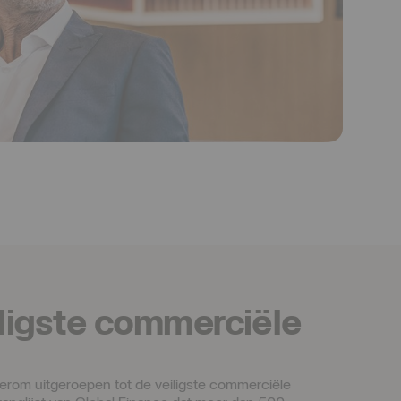
iligste commerciële
erom uitgeroepen tot de veiligste commerciële 