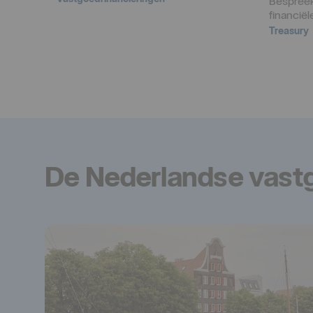
Bespree
financië
Treasury
De Nederlandse vas