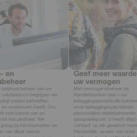
- en
Geef meer waarde
abeheer
uw vermogen
 optimaal beheer van uw 
Met vermogensbeheer bij 
 valutarisico’s begrijpen we 
Handelsbanken laat u uw 
drijf unieke behoeften, 
beleggingsportefeuille beher
s en voorkeuren heeft. Ons 
onze beleggingsspecialisten,
ft veel kennis van en 
persoonlijke relatiebeheerder 
 met risicobeheer. We 
aanspreekpunt. U heeft altijd 
graag bij het inschatten en 
contact, op elk gewenst mom
 van deze risico's. 
Persoonlijk, op een van onze 