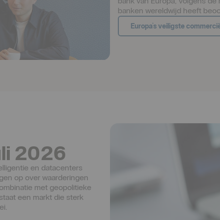
bank van Europa, volgens de r
banken wereldwijd heeft beoo
Europa's veiligste commerci
li 2026
lligentie en datacenters 
ragen op over waarderingen 
mbinatie met geopolitieke 
taat een markt die sterk 
ei.