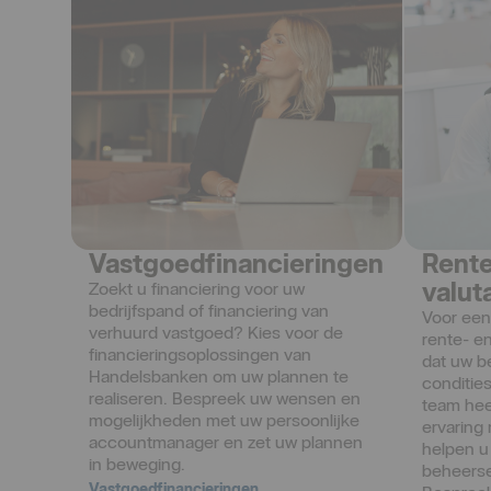
Vastgoedfinancieringen
Rente
valut
Zoekt u financiering voor uw 
bedrijfspand of financiering van 
Voor een
verhuurd vastgoed? Kies voor de 
rente- en
financieringsoplossingen van 
dat uw be
Handelsbanken om uw plannen te 
conditie
realiseren. Bespreek uw wensen en 
team hee
mogelijkheden met uw persoonlijke 
ervaring
accountmanager en zet uw plannen 
helpen u 
in beweging.
beheersen
Vastgoedfinancieringen