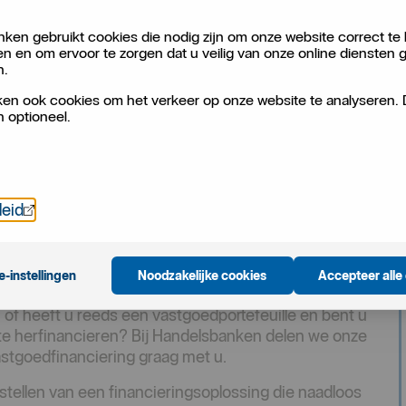
ken gebruikt cookies die nodig zijn om onze website correct te 
en en om ervoor te zorgen dat u veilig van onze online diensten 
n.
en ook cookies om het verkeer op onze website te analyseren.
n optioneel.
 de veiligste
Öppnas i nytt fönster
leid
e-instellingen
Noodzakelijke cookies
Accepteer alle
of heeft u reeds een vastgoedportefeuille en bent u
 te herfinancieren? Bij Handelsbanken delen we onze
astgoedfinanciering graag met u.
tellen van een financieringsoplossing die naadloos