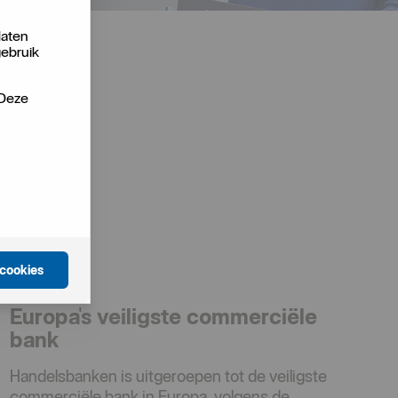
laten
gebruik
 Deze
 cookies
Europa's veiligste commerciële
bank
Handelsbanken is uitgeroepen tot de veiligste
commerciële bank in Europa, volgens de