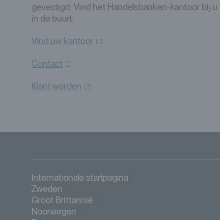
gevestigd. Vind het Handelsbanken-kantoor bij u
in de buurt.
Vind uw
kantoor
Contact
Klant
worden
Öppnas i nytt fönster
Internationale startpagina
Öppnas i nytt fönster
Zweden
Öppnas i nytt fönster
Groot Brittannië
Öppnas i nytt fönster
Noorwegen