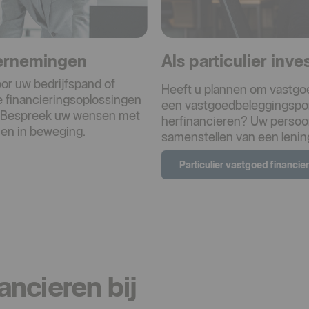
dernemingen
Als particulier inv
or uw bedrijfspand of
Heeft u plannen om vastgoe
e financieringsoplossingen
een vastgoedbeleggingsporte
. Bespreek uw wensen met
herfinancieren? Uw persoon
en in beweging.
samenstellen van een lening
Particulier vastgoed financie
ncieren bij