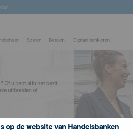
diair
nsbeheer
Sparen
Betalen
Digitaal bankieren
Of u bent al in het bezit
eze uitbreiden of
s op de website van Handelsbanken