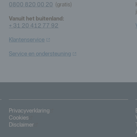
0800 820 00 20
(gratis)
Vanuit het buitenland:
+ 31 20 412 77 92
Klantenservice
Service en
ondersteuning
Öppnas i nytt fönster
Privacyverklaring
Öppnas i nytt fönster
Cookies
Öppnas i nytt fönster
Disclaimer