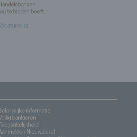
Handelsbanken
jou te bieden heeft.
Vacatures
Öppnas i nytt fönster
Belangrijke informatie
Öppnas i nytt fönster
Veilig bankieren
Öppnas i nytt fönster
Toegankelijkheid
Öppnas i nytt fönster
Aanmelden Nieuwsbrief