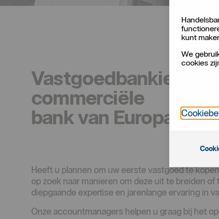
Handelsban
functioner
kunt make
We gebruik
cookies zij
Vastgoedbankieren bij
commerciële
bank van Europa.
Cookiebe
Cooki
Heeft u plannen om uw eerste vastgoed te kopen 
op zoek naar manieren om deze uit te breiden of
diepgaande expertise en jarenlange ervaring in v
Onze accountmanagers helpen u graag bij het ops