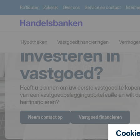
Particulier
Zakelijk
Over ons
Service en contact
Interme
Hypotheken
Vastgoedfinancieringen
Vermoge
Investeren in
vastgoed?
Heeft u plannen om uw eerste vastgoed te kopen? 
van een vastgoedbeleggingsportefeuille en wilt d
herfinancieren?
Neem contact op
Vastgoed financieren
Cookie