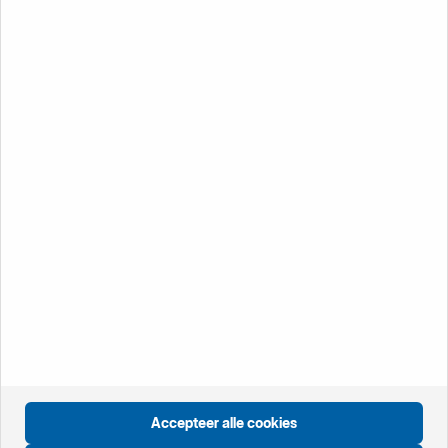
+ 31 20 412 77 92
Klantenservice
Service en
ondersteuning
Vacatures
Bekijk onze vacatures en ontdek wat Handelsbanken
jou te bieden heeft.
Vacatures
Öppnas i nytt fönster
Internationale startpagina
Öppnas i nytt fönster
Zweden
Accepteer alle cookies
Öppnas i nytt fönster
Groot Brittannië