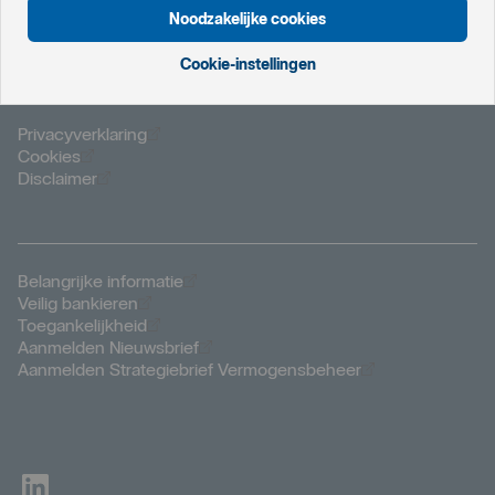
Öppnas i nytt fönster
Noorwegen
Noodzakelijke cookies
Öppnas i nytt fönster
Finland
Cookie-instellingen
Öppnas i nytt fönster
Privacyverklaring
Öppnas i nytt fönster
Cookies
Öppnas i nytt fönster
Disclaimer
Öppnas i nytt fönster
Belangrijke informatie
Öppnas i nytt fönster
Veilig bankieren
Öppnas i nytt fönster
Toegankelijkheid
Öppnas i nytt fönster
Aanmelden Nieuwsbrief
Öppnas i nytt f
Aanmelden Strategiebrief Vermogensbeheer