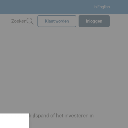
In English
Zoeken
Klant worden
Inloggen
n van uw bedrijfspand of het investeren in