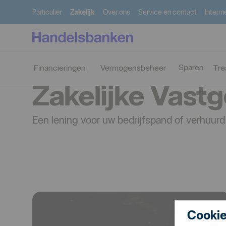
Particulier
Zakelijk
Over ons
Service en contact
Interme
Zakelijk
Financieringen
Zakelijke Vastgoedlening 
Sparen
Financieringen
Vermogensbeheer
Tre
Zakelijke Vast
Een lening voor uw bedrijfspand of verhuurd
Cookie