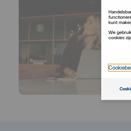
Handelsban
functioner
kunt make
We gebruik
cookies zij
Cookiebe
Cooki