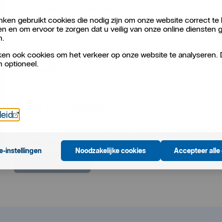
Ontvang mogelijk een
Duurzaamheidskorting
bij 
vastgoed.
ken gebruikt cookies die nodig zijn om onze website correct te 
en en om ervoor te zorgen dat u veilig van onze online diensten 
n.
Een vaste of een variabele rente is mogelijk en st
sommige gevallen is een aflossingsvrije lening mo
en ook cookies om het verkeer op onze website te analyseren.
n optioneel.
Mogelijk is de
Gedragscode Kleinzakelijke Financ
Meer informatie?
Öppnas i nytt fönster
leid
Wilt u meer informatie over de Zakelijke Vastgoedle
Handelsbanken-kantoor bij u in de buurt.
e-instellingen
Noodzakelijke cookies
Accepteer alle
Vind uw kantoor