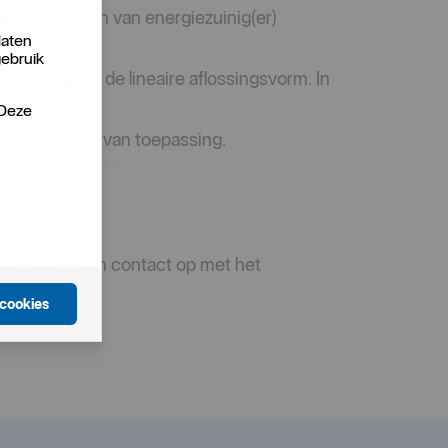
het financieren van energiezuinig(er)
laten
gebruik
andaard geldt de lineaire aflossingsvorm. In
gelijk.
 Deze
iering
(pdf)
van toepassing.
ning? Neem dan contact op met het
 cookies