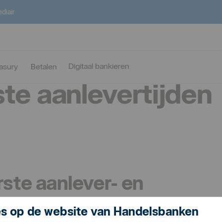
diair
Digitaal bankieren
asury
Betalen
ste aanlevertijden
rste aanlever- en
s op de website van Handelsbanken