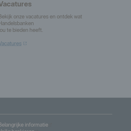
Vacatures
Bekijk onze vacatures en ontdek wat
Handelsbanken
jou te bieden heeft.
Vacatures
Öppnas i nytt fönster
Belangrijke informatie