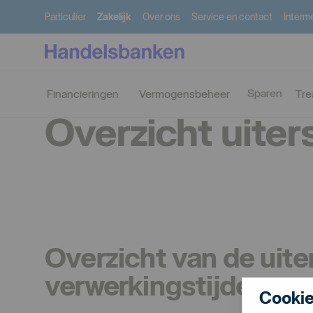
Particulier
Zakelijk
Over ons
Service en contact
Interme
Zakelijk
Betalen
Aanlevertijden Zakelijk
Sparen
Financieringen
Vermogensbeheer
Tre
Overzicht uiter
Overzicht van de uite
verwerkingstijden.
Cookie