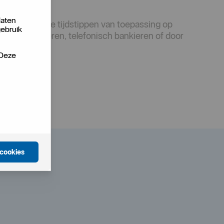
laten
melde uiterste tijdstippen van toepassing op
gebruik
nternetbankieren, telefonisch bankieren of door
oor.
 Deze
 cookies