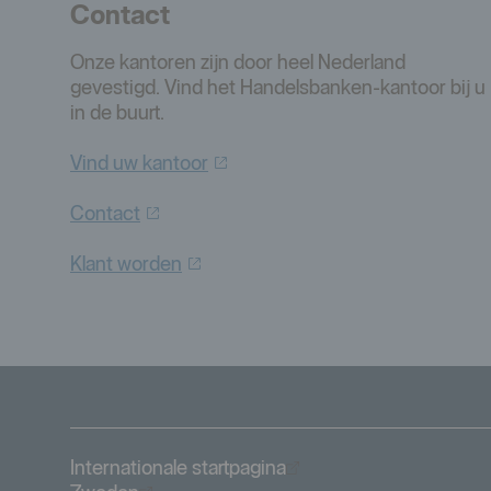
Contact
Onze kantoren zijn door heel Nederland
gevestigd. Vind het Handelsbanken-kantoor bij u
in de buurt.
Vind uw
kantoor
Contact
Klant
worden
Öppnas i nytt fönster
Internationale startpagina