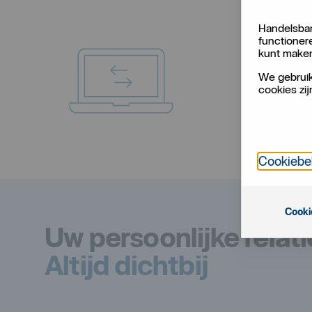
Handelsban
functioner
kunt make
We gebruik
cookies zij
Cookiebe
Cooki
Uw persoonlijke relat
Altijd dichtbij