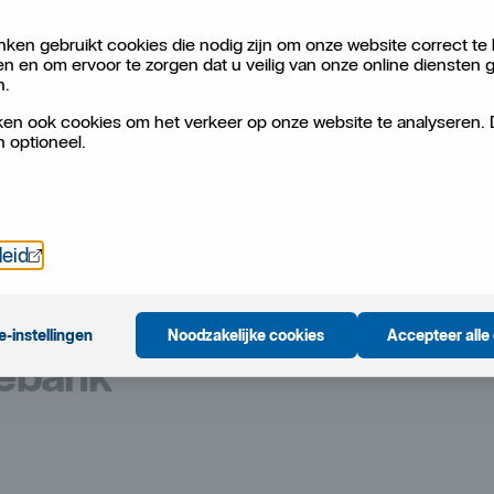
ken gebruikt cookies die nodig zijn om onze website correct te 
Tenzij anders aangegeven, zijn de in dit document ver
en en om ervoor te zorgen dat u veilig van onze online diensten 
instructies die op elke werkdag worden gegeven via I
n.
rechtstreeks contact op te nemen met uw lokale kant
en ook cookies om het verkeer op onze website te analyseren.
n optioneel.
Overzicht uiterste aanlevertijden
(pdf 0.17 MB)
Öppnas i nytt fönster
leid
e-instellingen
Noodzakelijke cookies
Accepteer alle
iebank