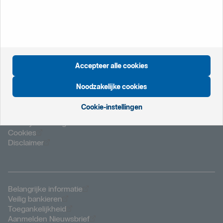
Öppnas i nytt fönster
Internationale startpagina
Öppnas i nytt fönster
Zweden
Öppnas i nytt fönster
Groot Brittannië
Öppnas i nytt fönster
Noorwegen
Accepteer alle cookies
Öppnas i nytt fönster
Finland
Noodzakelijke cookies
Cookie-instellingen
Öppnas i nytt fönster
Privacyverklaring
Öppnas i nytt fönster
Cookies
Öppnas i nytt fönster
Disclaimer
Öppnas i nytt fönster
Belangrijke informatie
Öppnas i nytt fönster
Veilig bankieren
Öppnas i nytt fönster
Toegankelijkheid
Öppnas i nytt fönster
Aanmelden Nieuwsbrief