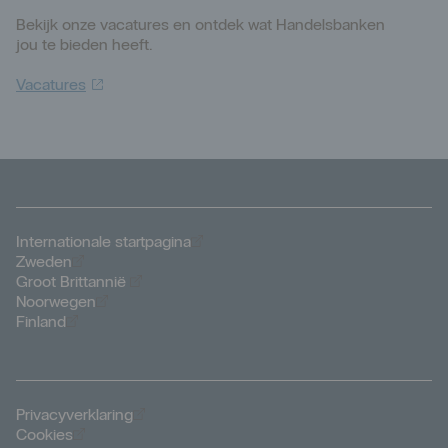
Bekijk onze vacatures en ontdek wat Handelsbanken
jou te bieden heeft.
Vacatures
Öppnas i nytt fönster
Internationale startpagina
Öppnas i nytt fönster
Zweden
Öppnas i nytt fönster
Groot Brittannië
Öppnas i nytt fönster
Noorwegen
Öppnas i nytt fönster
Finland
Öppnas i nytt fönster
Privacyverklaring
Öppnas i nytt fönster
Cookies