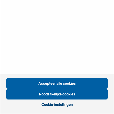
Handelsbanken-kantoor bij u in de buurt.
Vind uw
kantoor
Contact
Klant
worden
Klantenservice
Vanuit Nederland:
0800 820 00 20
(gratis)
Vanuit het buitenland:
+ 31 20 412 77 92
Accepteer alle cookies
Klantenservice
Noodzakelijke cookies
Service en
ondersteuning
Cookie-instellingen
Vacatures