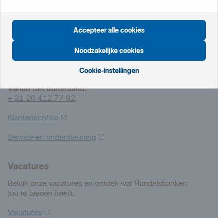
Klant
worden
Accepteer alle cookies
Klantenservice
Noodzakelijke cookies
Vanuit Nederland:
0800 820 00 20
(gratis)
Cookie-instellingen
Vanuit het buitenland:
+ 31 20 412 77 92
Klantenservice
Service en
ondersteuning
Vacatures
Bekijk onze vacatures en ontdek wat Handelsbanken
jou te bieden heeft.
Vacatures