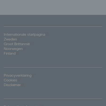
Öppnas i nytt fönster
Internationale startpagina
Öppnas i nytt fönster
Zweden
Öppnas i nytt fönster
Groot Brittannië
Öppnas i nytt fönster
Noorwegen
Öppnas i nytt fönster
Finland
Öppnas i nytt fönster
Privacyverklaring
Öppnas i nytt fönster
Cookies
Öppnas i nytt fönster
Disclaimer