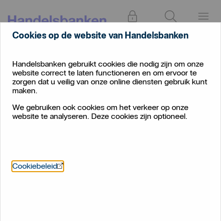
Inloggen
Zoeken
Menu
Cookies op de website van Handelsbanken
Over
Persberichten
Jaarcijfers 2021
ons
Handelsbanken gebruikt cookies die nodig zijn om onze
website correct te laten functioneren en om ervoor te
Jaarcijfers 2021
zorgen dat u veilig van onze online diensten gebruik kunt
maken.
We gebruiken ook cookies om het verkeer op onze
website te analyseren. Deze cookies zijn optioneel.
Nettowinst Handelsbanken
Nederland stijgt naar EUR 59,2
Öppnas i nytt fönster
Cookiebeleid
miljoen.
Nettowinst stijgt met ruim 93% naar EUR 59,2 miljoen