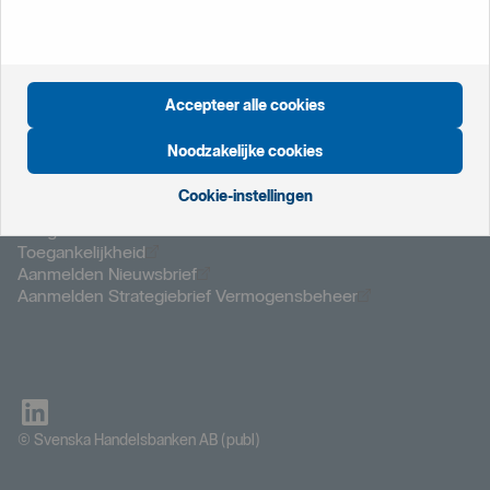
Öppnas i nytt fönster
Privacyverklaring
Öppnas i nytt fönster
Cookies
Öppnas i nytt fönster
Disclaimer
Accepteer alle cookies
Noodzakelijke cookies
Cookie-instellingen
Öppnas i nytt fönster
Belangrijke informatie
Öppnas i nytt fönster
Veilig bankieren
Öppnas i nytt fönster
Toegankelijkheid
Öppnas i nytt fönster
Aanmelden Nieuwsbrief
Öppnas i nytt f
Aanmelden Strategiebrief Vermogensbeheer
© Svenska Handelsbanken AB (publ)