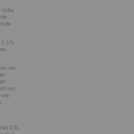
dollar.
 de
trale
,5-1,1%
 en
eau van
der
gen
ist van
u van
n
 met 0,5-