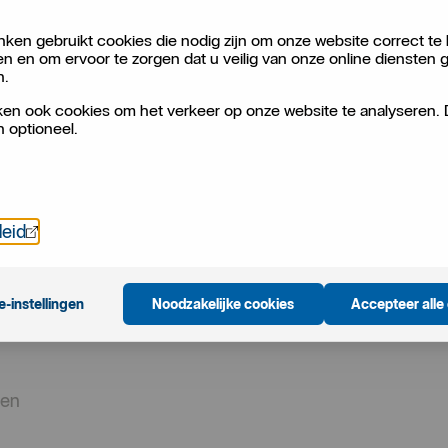
economische onzekerheid
ken gebruikt cookies die nodig zijn om onze website correct te 
en en om ervoor te zorgen dat u veilig van onze online diensten 
 bij Handelsbanken, de impact
n.
ningen op inflatie en het
en ook cookies om het verkeer op onze website te analyseren.
n optioneel.
Öppnas i nytt fönster
leid
e-instellingen
Noodzakelijke cookies
Accepteer alle
ten