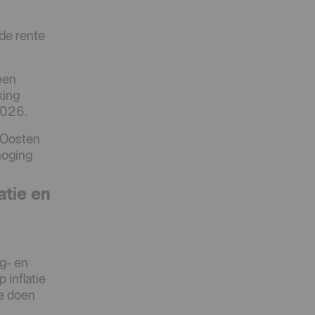
de rente
 een
king
 2026.
 Oosten
hoging
atie en
g- en
 inflatie
te doen