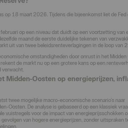
 Reserve?
s op 18 maart 2026. Tijdens die bijeenkomst liet de Fed 
n februari op een niveau dat duidt op een voortzetting van
 dezelfde maand de eerste duidelijke tekenen van verzwak
rkt uit van twee beleidsrenteverlagingen in de loop van
 economische omstandigheden door onrust in het Midden
 rekent de markt nu op een grotere kans op een rentever
rd verwacht.
et Midden-Oosten op energieprijzen, infl
tst twee mogelijke macro-economische scenario’s naar
den-Oosten. De analyse is gebaseerd op een klassiek vraa
le vuistregels voor de impact van energieprijsschokken op
gevolgen van hogere energieprijzen, zonder uitspraken 
elingen.