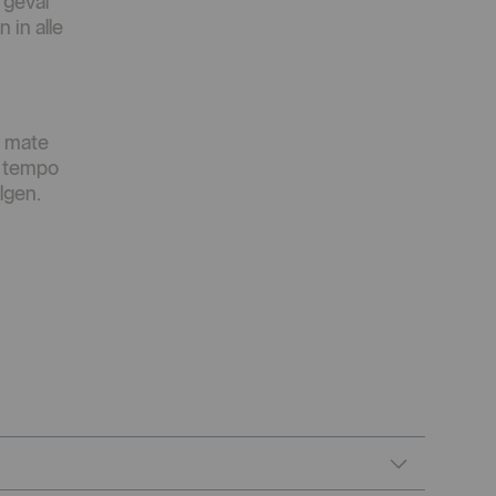
 geval
 in alle
e mate
ap tempo
lgen.
Collapse