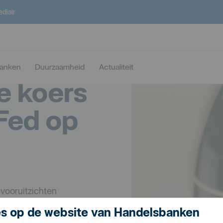
ediair
sico: hoe
banken
Duurzaamheid
Actualiteit
e koers
Fed op
evooruitzichten
oor ECB en Fed staan op losse
s op de website van Handelsbanken