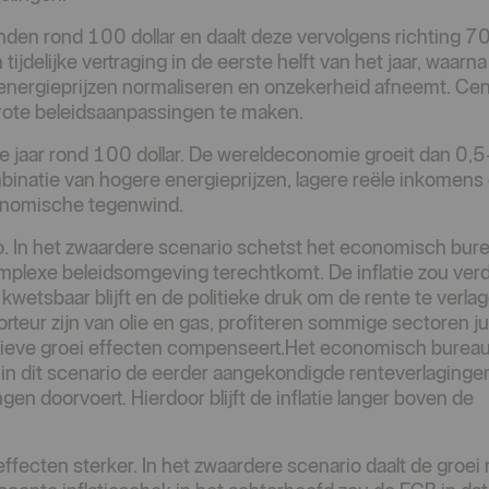
aanden rond 100 dollar en daalt deze vervolgens richting 70 
ijdelijke vertraging in de eerste helft van het jaar, waarna
 energieprijzen normaliseren en onzekerheid afneemt. Cen
rote beleidsaanpassingen te maken.
 hele jaar rond 100 dollar. De wereldeconomie groeit dan 0
mbinatie van hogere energieprijzen, lagere reële inkomens
conomische tegenwind.
io. In het zwaardere scenario schetst het economisch bur
mplexe beleidsomgeving terechtkomt. De inflatie zou ver
kwetsbaar blijft en de politieke druk om de rente te verla
eur zijn van olie en gas, profiteren sommige sectoren ju
atieve groei effecten compenseert.Het economisch burea
in dit scenario de eerder aangekondigde renteverlaginge
gen doorvoert. Hierdoor blijft de inflatie langer boven de
effecten sterker. In het zwaardere scenario daalt de groei