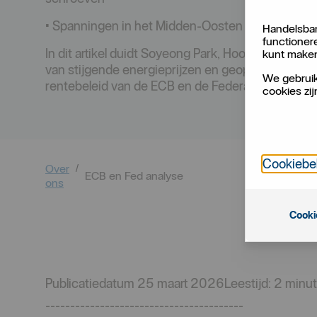
• Spanningen in het Midden-Oosten vergroten 
Handelsban
functioner
In dit artikel duidt Soyeong Park, Hoofd Treasury
kunt make
van stijgende energieprijzen en geopolitieke span
We gebruik
rentebeleid van de ECB en de Federal Reserve.
cookies zij
Cookiebe
Over
ECB en Fed analyse
ons
Cooki
Publicatiedatum 25 maart 2026Leestijd: 2 minu
----------------------------------------