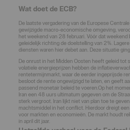
Wat doet de ECB?
De laatste vergadering van de Europese Centrale
gewijzigde macro-economische omgeving, veroorza
het weekend van 28 februari. Vóór dat weekend b
geleidelijk richting de doelstelling van 2%. Lage
diensten waren hier debet aan. Deze situatie ging
De onrust in het Midden Oosten heeft geleid tot s
volatiele energieprijzen hebben de inflatieverwa
rentetermijnmarkt, waar de eerder ingeprijsde r
besloot de rente ongewijzigd te laten, en geeft a
passend monetair beleid te voeren.Op het momen
Iran een 48 uurs ultimatum gegeven om de Straat
sterk vergroot. Iran lijkt niet van plan toe te gev
machtsmiddel in het conflict. Hierdoor dreigt e
voor markten en economieën. De markt houdt re
in april dit jaar.