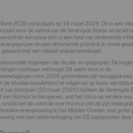
 Bank (ECB) vond plaats op 19 maart 2026. Dit in een ste
akt door de aanval van de Verenigde Staten en Israël op
evond de eurozone zich in een fase van afnemende inflat
re energieprijzen en een afnemende prijsdruk in zowel goed
 gepaard met een relatief stabiel rentebeeld.
ubstantiële stijgingen van de olie en gasprijzen. De hoge
chtingen merkbaar verhoogd. Dit werkt door in de
enteverlagingen voor 2026 grotendeels zijn teruggedraaid
an de situatie nauwlettend te volgen en op basis van data 
t van schrijven (23 maart, 2026) hebben de Verenigde 
 van Hormuz te heropenen, wat het risico op verdere esca
en, omdat het de controle over Hormuz ziet als zijn belangrij
en bredere energieoorlog in het Midden-Oosten, met grote
kening met een renteverhoging van 25 basispunten door