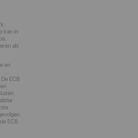
rk
 Iran in
ie,
eren als
re en
. De ECB
een
Staten
latie
kste
 gevolgen
 de ECB