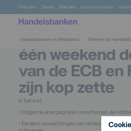
Particulier
Zakelijk
Over ons
Service en contact
Interm
Van rust naar ri
Handelsbanken in Nederland
Werken bij Handels
één weekend d
van de ECB en 
zijn kop zette
In het kort:
• Stijgende energieprijzen verscherpen de inflati
• Eerdere verwachtingen van renteverlagingen d
Cookie
schroeven