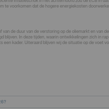
 recente inflatieschok in het achterhoofd zou de ECB in dat
n om te voorkomen dat de hogere energiekosten doorwerken
f van de duur van de verstoring op de oliemarkt en van d
gd blijven. In deze tijden, waarin ontwikkelingen zich in r
 een kader. Uiteraard blijven wij de situatie op de voet vo
26?