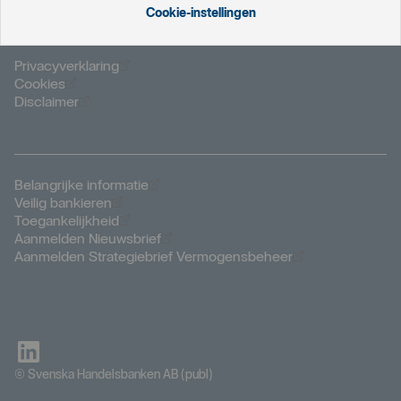
Cookie-instellingen
Öppnas i nytt fönster
Privacyverklaring
Öppnas i nytt fönster
Cookies
Öppnas i nytt fönster
Disclaimer
Öppnas i nytt fönster
Belangrijke informatie
Öppnas i nytt fönster
Veilig bankieren
Öppnas i nytt fönster
Toegankelijkheid
Öppnas i nytt fönster
Aanmelden Nieuwsbrief
Öppnas i nytt f
Aanmelden Strategiebrief Vermogensbeheer
© Svenska Handelsbanken AB (publ)