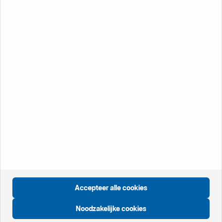
Service en
ondersteuning
Vacatures
Bekijk onze vacatures en ontdek wat Handelsbanken
jou te bieden heeft.
Vacatures
Öppnas i nytt fönster
Internationale startpagina
Öppnas i nytt fönster
Zweden
Accepteer alle cookies
Öppnas i nytt fönster
Groot Brittannië
Öppnas i nytt fönster
Noorwegen
Noodzakelijke cookies
Öppnas i nytt fönster
Finland