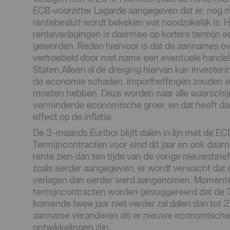
ECB-voorzitter Lagarde aangegeven dat er, nog 
rentebesluit wordt bekeken wat noodzakelijk is. 
renteverlagingen is daarmee op kortere termijn ee
geworden. Reden hiervoor is dat de aannames over 
vertroebeld door met name een eventuele handel
Staten.Alleen al de dreiging hiervan kan investe
de economie schaden. Importheffingen zouden ee
moeten hebben. Deze worden naar alle waarschijn
verminderde economische groei, en dat heeft d
effect op de inflatie.
De 3-maands Euribor blijft dalen in lijn met de EC
Termijncontracten voor eind dit jaar en ook daarn
rente zien dan ten tijde van de vorige nieuwsbrief.
zoals eerder aangegeven, er wordt verwacht dat 
verlagen dan eerder werd aangenomen. Momentee
termijncontracten worden gesuggereerd dat de 
komende twee jaar niet verder zal dalen dan tot 
aanname veranderen als er nieuwe economische 
ontwikkelingen zijn.