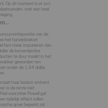
l. Op dit moment is er zo’n
plaatsvinden, met een heel
rlaging.
ten…
concurrentiepositie van de
ee het handelstekort
l fors meer importeren dan
ollar de binnenlandse
ducten te duur maakt in het
k zwakker geworden ten
van onder de 1,04 dollar,
en.
aart haar besluit omtrent
er is de rente niet
Fed-voorzitter Powell gaf
 tijdelijk effect zullen
ische groei beperkt zal