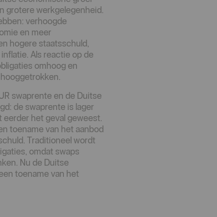
en grotere werkgelegenheid.
 hebben: verhoogde
onomie en meer
en hogere staatsschuld,
nflatie. Als reactie op de
obligaties omhoog en
omhooggetrokken.
 EUR swaprente en de Duitse
gd: de swaprente is lager
it eerder het geval geweest.
een toename van het aanbod
schuld. Traditioneel wordt
ligaties, omdat swaps
anken. Nu de Duitse
p een toename van het