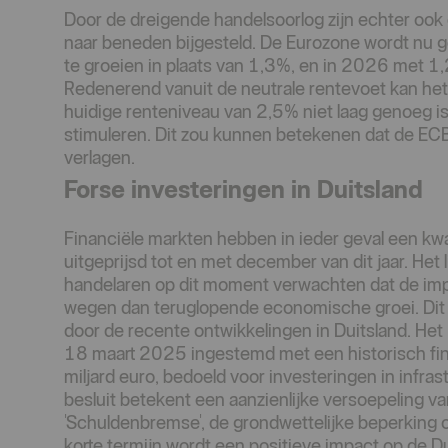
Door de dreigende handelsoorlog zijn echter oo
naar beneden bijgesteld. De Eurozone wordt nu
te groeien in plaats van 1,3%, en in 2026 met 1,
Redenerend vanuit de neutrale rentevoet kan he
huidige renteniveau van 2,5% niet laag genoeg 
stimuleren. Dit zou kunnen betekenen dat de EC
verlagen.
Forse investeringen in Duitsland
Financiële markten hebben in ieder geval een kwa
uitgeprijsd tot en met december van dit jaar. Het l
handelaren op dit moment verwachten dat de impac
wegen dan teruglopende economische groei. Dit 
door de recente ontwikkelingen in Duitsland. Het
18 maart 2025 ingestemd met een historisch fi
miljard euro, bedoeld voor investeringen in infras
besluit betekent een aanzienlijke versoepeling va
'Schuldenbremse', de grondwettelijke beperking
korte termijn wordt een positieve impact op de 