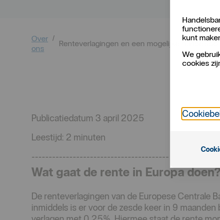
Handelsban
functioner
kunt make
Over
Renteverlagingen en een mogelijke handelsoor
ons
We gebruik
cookies zij
Cookiebe
Publicatiedatum 3 april 2025
Leestijd: 2 minuten
Cooki
----------------------------------------
Wat gaat de rente in Europa doen
De renteverlagingen van de Europese Centrale Ba
inmiddels is er voor de zesde keer in 9 maanden 
verlagen met 0,25%. Hiermee staat de rente mo