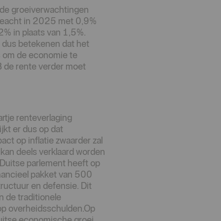
k de groeiverwachtingen
 geacht in 2025 met 0,9%
2% in plaats van 1,5%.
t dus betekenen dat het
is om de economie te
B de rente verder moet
rtje renteverlaging
ijkt er dus op dat
t op inflatie zwaarder zal
kan deels verklaard worden
 Duitse parlement heeft op
nancieel pakket van 500
tructuur en defensie. Dit
n de traditionele
 op overheidsschulden.Op
Duitse economische groei