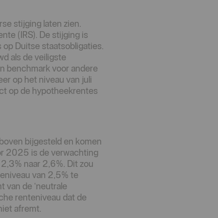
 stijging laten zien.
te (IRS). De stijging is
s op Duitse staatsobligaties.
 als de veiligste
een benchmark voor andere
er op het niveau van juli
fect op de hypotheekrentes
r boven bijgesteld en komen
or 2025 is de verwachting
2,3% naar 2,6%. Dit zou
nteniveau van 2,5% te
t van de ‘neutrale
sche renteniveau dat de
niet afremt.