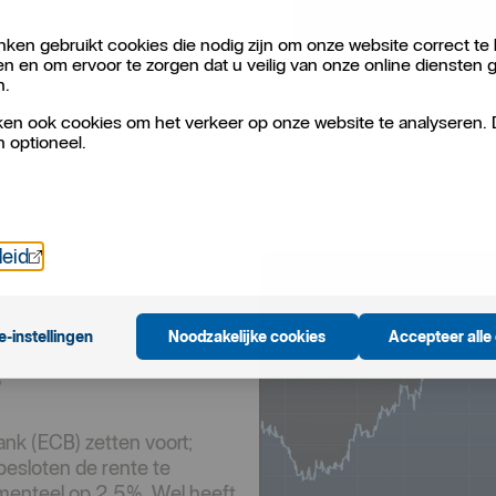
ken gebruikt cookies die nodig zijn om onze website correct te 
en en om ervoor te zorgen dat u veilig van onze online diensten 
n.
log
en ook cookies om het verkeer op onze website te analyseren.
n optioneel.
Öppnas i nytt fönster
leid
e-instellingen
Noodzakelijke cookies
Accepteer alle
?
nk (ECB) zetten voort;
besloten de rente te
menteel op 2,5%. Wel heeft