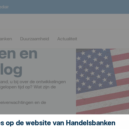
ediair
banken
Duurzaamheid
Actualiteit
en en
log
and, u bij over de ontwikkelingen
gelopen tijd op? Wat zijn de
 groeiverwachtingen en de
s op de website van Handelsbanken