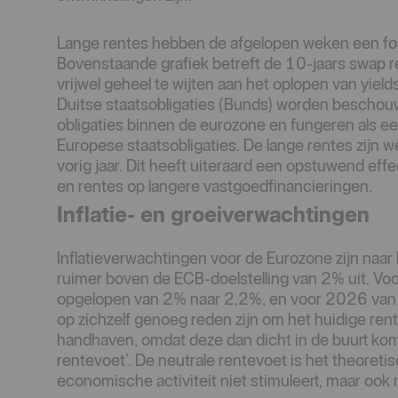
Lange rentes hebben de afgelopen weken een forse
Bovenstaande grafiek betreft de 10-jaars swap ren
vrijwel geheel te wijten aan het oplopen van yield
Duitse staatsobligaties (Bunds) worden beschouwd
obligaties binnen de eurozone en fungeren als 
Europese staatsobligaties. De lange rentes zijn we
vorig jaar. Dit heeft uiteraard een opstuwend ef
en rentes op langere vastgoedfinancieringen.
Inflatie- en groeiverwachtingen
Inflatieverwachtingen voor de Eurozone zijn naa
ruimer boven de ECB-doelstelling van 2% uit. Vo
opgelopen van 2% naar 2,2%, en voor 2026 van 
op zichzelf genoeg reden zijn om het huidige re
handhaven, omdat deze dan dicht in de buurt kom
rentevoet’. De neutrale rentevoet is het theoreti
economische activiteit niet stimuleert, maar ook 