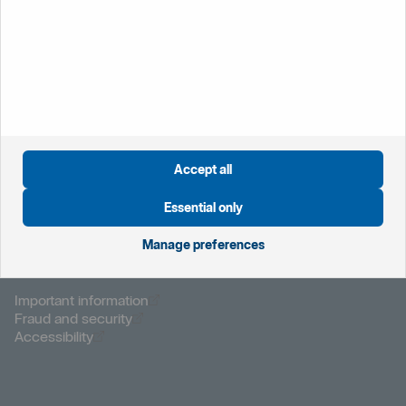
Öppnas i nytt fönster
Global website
Öppnas i nytt fönster
Sweden
Öppnas i nytt fönster
Great Britain
Öppnas i nytt fönster
Norway
Öppnas i nytt fönster
Finland
Accept all
Öppnas i nytt fönster
Privacy notice
Öppnas i nytt fönster
Cookies
Essential only
Öppnas i nytt fönster
Disclaimer
Manage preferences
Öppnas i nytt fönster
Important information
Öppnas i nytt fönster
Fraud and security
Öppnas i nytt fönster
Accessibility